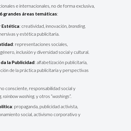
onales e internacionales, no de forma exclusiva,
6 grandes áreas temáticas
:
 Estética
: creatividad, innovación,
branding
,
mersivas y estética publicitaria.
ntidad
: representaciones sociales,
género, inclusión y diversidad social y cultural.
 da la Publicidad
: alfabetización publicitaria,
ción de la práctica publicitaria y perspectivas
mo consciente, responsabilidad social y
g, rainbow washing,
y otros “
washings
”.
lítica
: propaganda, publicidad activista,
onamiento social, activismo corporativo y