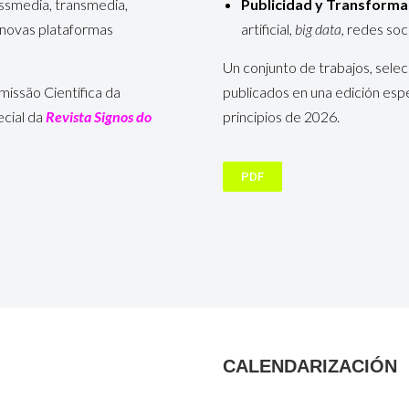
ssmedia, transmedia,
Publicidad y Transformac
 e novas plataformas
artificial,
big data,
redes soci
Un conjunto de trabajos, selec
missão Científica da
publicados en una edición espe
ecial da
Revista
Signos do
principios de 2026.
PDF
CALENDARIZACIÓN