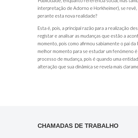
Publicidade, enquanto referência social, mas tamb
interpretação de Adorno e Horkheimer), se revê, 
perante esta nova realidade?
Esta é, pois, a principal razão para a realização d
registar e analisar as mudanças que estão a aco
momento, pois como afirmou sabiamente o pai da Ps
melhor momento para se estudar um fenómeno é
processo de mudança, pois é quando uma entida
alteração que sua dinâmica se revela mais claram
CHAMADAS DE TRABALHO