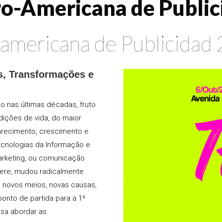
ero-Americana de Publi
oamericana de Publicidad
s, Transformações e
 nas últimas décadas, fruto
dições de vida, do maior
arecimento, crescimento e
nologias da Informação e
rketing, ou comunicação
sere, mudou radicalmente.
, novos meios, novas causas,
ponto de partida para a 1ª
isa abordar as