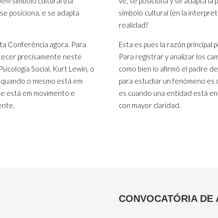
ém símbolo cultural (na
ve, se posiciona y se adapta la 
se posiciona, e se adapta
símbolo cultural (en la interpr
realidad?
esta Conferência agora. Para
Esta es pues la razón principal
ntecer precisamente neste
Para registrar y analizar los 
icologia Social, Kurt Lewin, o
como bien lo afirmó el padre de
 quando o mesmo está em
para estudiar un fenómeno es 
de está em movimento e
es cuando una entidad está en
ente.
con mayor claridad.
CONVOCATÓRIA DE 