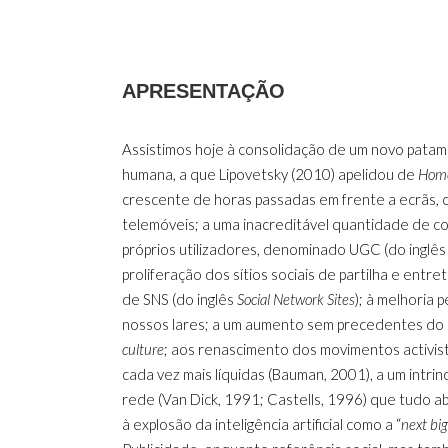
APRESENTAÇÃO
Assistimos hoje à consolidação de um novo patam
humana, a que Lipovetsky (2010) apelidou de
Homo
crescente de horas passadas em frente a ecrãs, c
telemóveis; a uma inacreditável quantidade de 
próprios utilizadores, denominado UGC (do inglê
proliferação dos sítios sociais de partilha e en
de SNS (do inglês
Social Network Sites
); à melhoria
nossos lares; a um aumento sem precedentes do 
culture
; aos renascimento dos movimentos activis
cada vez mais líquidas (Bauman, 2001), a um intr
rede (Van Dick, 1991; Castells, 1996) que tudo ab
à explosão da inteligência artificial como a “
next big