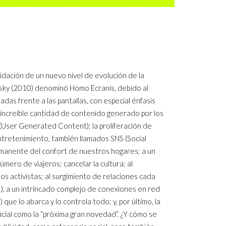
lidación de un nuevo nivel de evolución de la
tsky (2010) denominó Homo Ecranis, debido al
as frente a las pantallas, con especial énfasis
a increíble cantidad de contenido generado por los
(User Generated Content); la proliferación de
entretenimiento, también llamados SNS (Social
rmanente del confort de nuestros hogares; a un
ero de viajeros; cancelar la cultura; al
s activistas; al surgimiento de relaciones cada
), a un intrincado complejo de conexiones en red
 que lo abarca y lo controla todo; y, por último, la
ificial como la “próxima gran novedad”. ¿Y cómo se