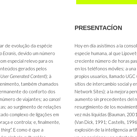
PRESENTACÍON
ar de evolução da espécie
Hoy en día asistimos a la conso
 Ecranis
, devido um número
especie humana, al que Lipove
om especial relevo para os
creciente número de horas pasad
conteúdos gerados pelos
en los teléfonos móviles; a un
s
User Generated Content
); à
propios usuarios, llamado UGC 
tretenimento, também chamados
sitios de intercambio social y 
 permanente do conforto dos
Network Sites); a la mejora pe
número de viajantes; ao
cancel
aumento sin precedentes del núm
tas; ao surgimento de relações
resurgimiento de los movimiento
incado complexo de ligações em
vez más líquidas (Bauman, 2001
raça e controla; e, finalmente,
(Van Dick, 1991; Castells, 1996)
 thing
“. E como é que a
explosión de la inteligencia art