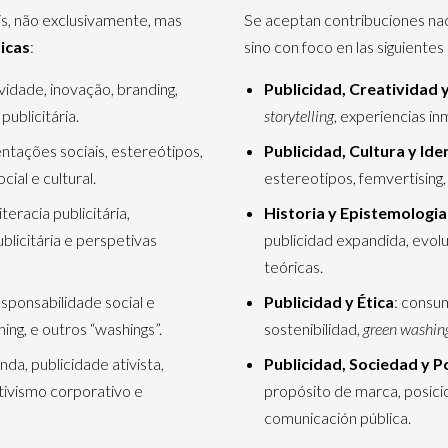
is, não exclusivamente, mas
Se aceptan contribuciones naci
icas
:
sino con foco en las siguientes
tividade, inovação, branding,
Publicidad, Creatividad y
publicitária.
storytelling
, experiencias in
entações sociais, estereótipos,
Publicidad, Cultura y Ide
cial e cultural.
estereotipos, femvertising, 
 literacia publicitária,
Historia y Epistemologia
blicitária e perspetivas
publicidad expandida, evolu
teóricas.
sponsabilidade social e
Publicidad y Ética
: consu
ing, e outros “washings”.
sostenibilidad,
green washin
nda, publicidade ativista,
Publicidad, Sociedad y Po
tivismo corporativo e
propósito de marca, posici
comunicación pública.